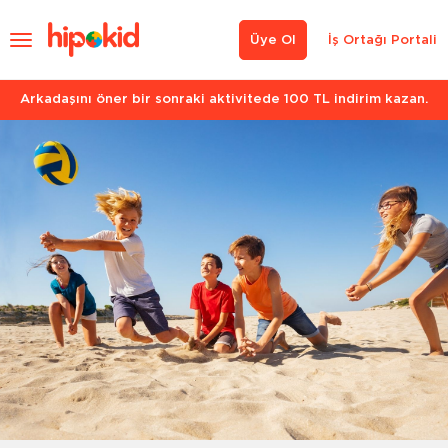
Üye Ol
İş Ortağı Portali
Arkadaşını öner bir sonraki aktivitede 100 TL indirim kazan.