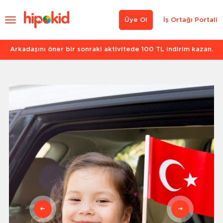
Üye Ol
İş Ortağı Portali
Arkadaşını öner bir sonraki aktivitede 100 TL indirim kazan.