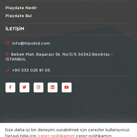
Playdate Nedir
Playdate Bul
İLETIŞIM
info@hipokid.com
Bebek Mah. Bagarası Sk. No:5/6 34342 Besiktas -
ISTANBUL
+90 533 025 81 05
Size daha iyi bir deneyim sunabilmek için çerezler kullanıyoruz.
Detaylı bilgi için ‘
çerez politikamızı
’ çerez politikamızı
© HipoKid 2026 . All rights reserved.