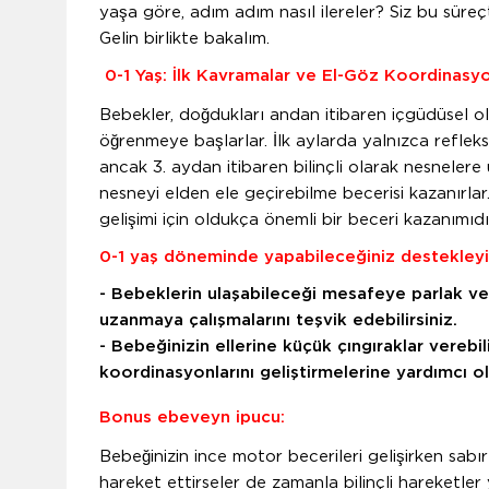
yaşa göre, adım adım nasıl ilereler? Siz bu süreç
Gelin birlikte bakalım.
0-1 Yaş: İlk Kavramalar ve El-Göz Koordinasy
Bebekler, doğdukları andan itibaren içgüdüsel ola
öğrenmeye başlarlar. İlk aylarda yalnızca refleksle
ancak 3. aydan itibaren bilinçli olarak nesnelere u
nesneyi elden ele geçirebilme becerisi kazanırlar
gelişimi için oldukça önemli bir beceri kazanımıdı
0-1 yaş döneminde yapabileceğiniz destekleyic
- Bebeklerin ulaşabileceği mesafeye parlak ve
uzanmaya çalışmalarını teşvik edebilirsiniz.
- Bebeğinizin ellerine küçük çıngıraklar verebil
koordinasyonlarını geliştirmelerine yardımcı ola
Bonus ebeveyn ipucu:
Bebeğinizin ince motor becerileri gelişirken sabır
hareket ettirseler de zamanla bilinçli hareketle