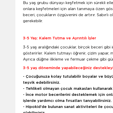
Bu yaş grubu dünyayı keşfetmek için sürekli elleri
onlara keşfetmeleri için alan tanımaya özen göste
beceri, çocukların özgüvenini de artırır. Sabırlı 
gerekebilir.
3-5 Yaş: Kalem Tutma ve Ayrıntılı İşler
3-5 yaş aralığındaki çocuklar, birçok beceri gibi 
gösterirler. Kalem tutmayı öğrenir, çizim yapar, m
Ayrıca düğme ilikleme ve fermuar çekme gibi günl
3-5 yaş döneminde yapabileceğiniz destekleyic
- Çocuğunuza kolay tutulabilir boyalar ve büyü
teşvik edebilirsiniz.
- Tehlikeli olmayan çocuk makasları kullanarak k
- İnce motor becerilerini desteklemek için on
işlerde yardımcı olma fırsatları tanıyabilirsiniz.
- Hipokid'de bulunan sanat aktiviteleri ile çoc
olabilirsiniz.