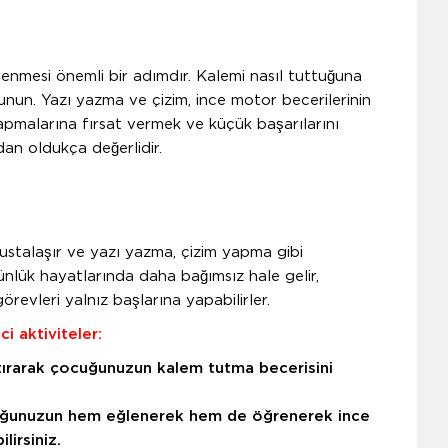
mesi önemli bir adımdır. Kalemi nasıl tuttuğuna
nun. Yazı yazma ve çizim, ince motor becerilerinin
 yapmalarına fırsat vermek ve küçük başarılarını
dan oldukça değerlidir.
stalaşır ve yazı yazma, çizim yapma gibi
ünlük hayatlarında daha bağımsız hale gelir,
revleri yalnız başlarına yapabilirler.
i aktiviteler:
aptırarak çocuğunuzun kalem tutma becerisini
çocuğunuzun hem eğlenerek hem de öğrenerek ince
lirsiniz.