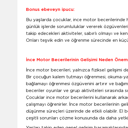
Bonus ebeveyn ipucu:
Bu yaşlarda çocuklar, ince motor becerilerinde h
günlük işlerde sorumluluklar vererek özgüvenlerini 
takip edecekleri aktiviteler, sabırlı olmayı ve k
Onları teşvik edin ve öğrenme sürecinde en küçü
İnce Motor Becerilerinin Gelişimi Neden Önem
İnce motor becerileri, yalnızca fiziksel gelişimi de
Bir çocuğun kalem tutmayı öğrenmesi, okuma-yaz
bağlamayı öğrenmesi özgüvenini artırır ve bağım
beceriler oyunlar ve grup aktiviteleri sırasında s
Çocuklar ince motor becerilerini kullanarak arkad
çalışmayı öğrenirler. İnce motor becerilerinin ge
düşünme süreçleri üzerinde de etkili olabilir. El 
çeşitli sorunları çözme konusunda da daha yetkin
Yaşları takip eden genel gelişim basamaklarında