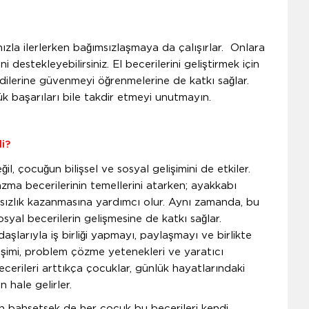
ızla ilerlerken bağımsızlaşmaya da çalışırlar. Onlara
destekleyebilirsiniz. El becerilerini geliştirmek için
endilerine güvenmeyi öğrenmelerine de katkı sağlar.
k başarıları bile takdir etmeyi unutmayın.
li?
ğil, çocuğun bilişsel ve sosyal gelişimini de etkiler.
ma becerilerinin temellerini atarken; ayakkabı
sızlık kazanmasına yardımcı olur. Aynı zamanda, bu
osyal becerilerin gelişmesine de katkı sağlar.
aşlarıyla iş birliği yapmayı, paylaşmayı ve birlikte
lişimi, problem çözme yetenekleri ve yaratıcı
becerileri arttıkça çocuklar, günlük hayatlarındaki
 hale gelirler.
n bahsetsek de her çocuk bu becerileri kendi