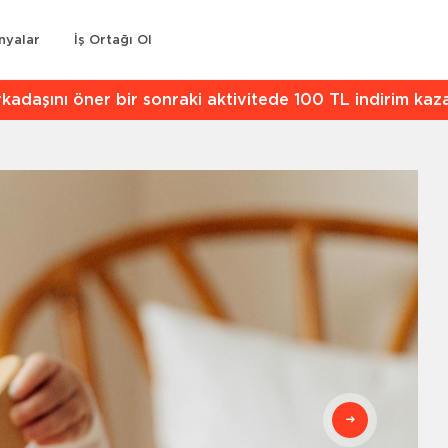
nyalar
İş Ortağı Ol
kadaşını öner bir sonraki aktivitede 100 TL indirim kaz