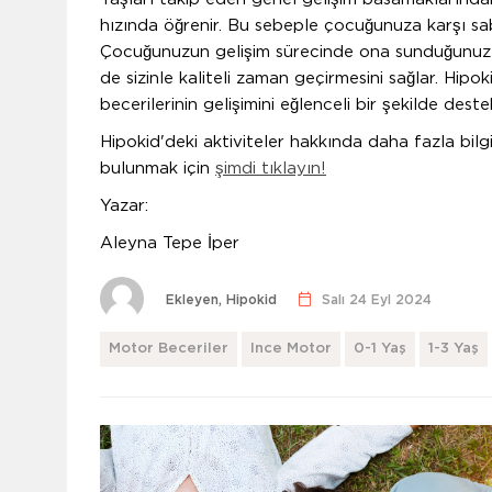
hızında öğrenir. Bu sebeple çocuğunuza karşı sab
Çocuğunuzun gelişim sürecinde ona sunduğunuz h
de sizinle kaliteli zaman geçirmesini sağlar. Hip
becerilerinin gelişimini eğlenceli bir şekilde destek
Hipokid'deki aktiviteler hakkında daha fazla bil
bulunmak için
şimdi tıklayın!
Yazar:
Aleyna Tepe İper
Ekleyen, Hipokid
Salı 24 Eyl 2024
Motor Beceriler
Ince Motor
0-1 Yaş
1-3 Yaş