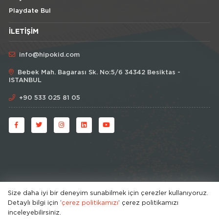
Playdate Bul
İLETIŞIM
info@hipokid.com
Bebek Mah. Bagarası Sk. No:5/6 34342 Besiktas -
ISTANBUL
+90 533 025 81 05
Size daha iyi bir deneyim sunabilmek için çerezler kullanıyoruz.
Detaylı bilgi için ‘
© HipoKid 2026 . All rights reserved.
çerez politikamızı
’ çerez politikamızı
inceleyebilirsiniz.
Developed by