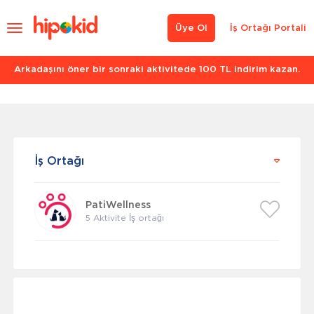
Üye Ol
İş Ortağı Portali
Arkadaşını öner bir sonraki aktivitede 100 TL indirim kazan.
İş Ortağı
PatiWellness
5 Aktivite İş ortağı