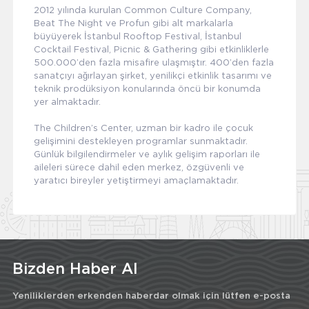
2012 yılında kurulan Common Culture Company,
Beat The Night ve Profun gibi alt markalarla
büyüyerek İstanbul Rooftop Festival, İstanbul
Cocktail Festival, Picnic & Gathering gibi etkinliklerle
500.000’den fazla misafire ulaşmıştır. 400’den fazla
sanatçıyı ağırlayan şirket, yenilikçi etkinlik tasarımı ve
teknik prodüksiyon konularında öncü bir konumda
yer almaktadır.
The Children’s Center, uzman bir kadro ile çocuk
gelişimini destekleyen programlar sunmaktadır.
Günlük bilgilendirmeler ve aylık gelişim raporları ile
aileleri sürece dahil eden merkez, özgüvenli ve
yaratıcı bireyler yetiştirmeyi amaçlamaktadır.
Bizden Haber Al
Yeniliklerden erkenden haberdar olmak için lütfen e-posta