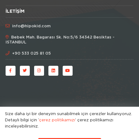
İLETIŞIM
info@hipokid.com
Bebek Mah. Bagarası Sk. No:5/6 34342 Besiktas -
ISTANBUL
+90 533 025 81 05
Size daha iyi bir deneyim sunabilmek için çerezler kullanıyoruz.
Detaylı bilgi için ‘
© HipoKid 2026 . All rights reserved.
çerez politikamızı
’ çerez politikamızı
inceleyebilirsiniz.
Developed by