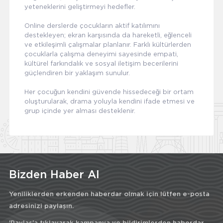
yeteneklerini geliştirmeyi hedefler.
Online derslerde çocukların aktif katılımını
destekleyen; ekran karşısında da hareketli, eğlenceli
ve etkileşimli çalışmalar planlanır. Farklı kültürlerden
çocuklarla çalışma deneyimi sayesinde empati,
kültürel farkındalık ve sosyal iletişim becerilerini
güçlendiren bir yaklaşım sunulur.
Her çocuğun kendini güvende hissedeceği bir ortam
oluşturularak, drama yoluyla kendini ifade etmesi ve
grup içinde yer alması desteklenir.
Bizden Haber Al
Yeniliklerden erkenden haberdar olmak için lütfen e-posta
adresinizi paylaşın.