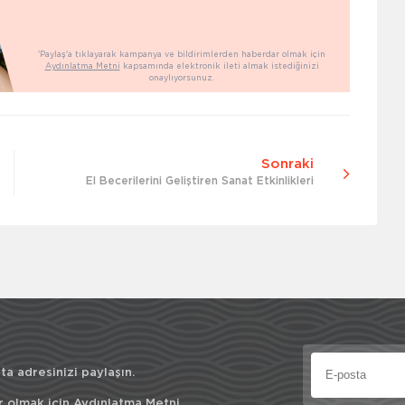
'Paylaş'a tıklayarak kampanya ve bildirimlerden haberdar olmak için
Aydınlatma Metni
kapsamında elektronik ileti almak istediğinizi
onaylıyorsunuz.
Sonraki
El Becerilerini Geliştiren Sanat Etkinlikleri
a adresinizi paylaşın.
r olmak için
Aydınlatma Metni