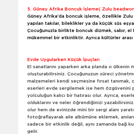
5. Güney Afrika Boncuk İşleme( Zulu beadwork
Güney Afrika’da boncuk işleme, özellikle Zulu 
yapılan takılar, bileklikler ya da küçük süs eş
Çocuğunuzla birlikte boncuk dizmek, sabır, el
mükemmel bir etkinliktir. Ayrıca kültürler arası f
Evde Uygularken Küçük İpuçları
El sanatlarını yaparken arka planda o ülkenin m
oluşturabilirsiniz. Çocuğunuzun süreci yönetme
malzemeleri kendi seçmesine fırsat tanımak, onu
eserleri evde sergilemek ise hem özgüvenini pek
yolculuğun kalıcı bir hatırası olur. Ayrıca, ese
olduklarını ve neler öğrendiğinizi yazabilirsini
olur hem de evinizde mini bir sergi alanı yaratı
fotoğraflayarak aile albümüne eklemek, anıların
sadece bir etkinlik değil, aynı zamanda bağ k
gelir.