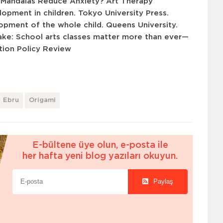
ng Mandalas Reduce Anxiety?
Art Therapy
elopment in children.
Tokyo University Press
.
elopment of the whole child.
Queens University
.
 sake: School arts classes matter more than ever—
tion Policy Review
Ebru
Origami
E-bültene üye olun, e-posta ile
her hafta yeni blog yazıları okuyun.
Paylaş