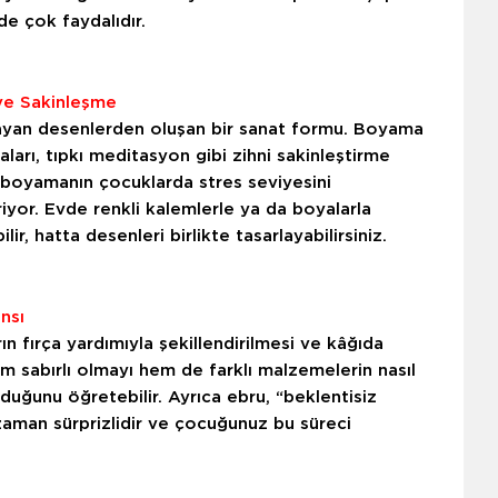
de çok faydalıdır.
 ve Sakinleşme
rlayan desenlerden oluşan bir sanat formu. Boyama
aları, tıpkı meditasyon gibi zihni sakinleştirme
la boyamanın çocuklarda stres seviyesini
iyor. Evde renkli kalemlerle ya da boyalarla
r, hatta desenleri birlikte tasarlayabilirsiniz.
nsı
ın fırça yardımıyla şekillendirilmesi ve kâğıda
em sabırlı olmayı hem de farklı malzemelerin nasıl
uğunu öğretebilir. Ayrıca ebru, “beklentisiz
r zaman sürprizlidir ve çocuğunuz bu süreci