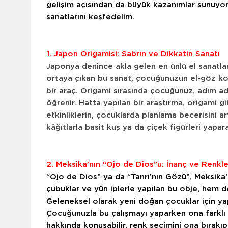
gelişim açısından da büyük kazanımlar sunuyor. G
sanatlarını keşfedelim.
1. Japon Origamisi: Sabrın ve Dikkatin Sanatı
Japonya denince akla gelen en ünlü el sanatları
ortaya çıkan bu sanat, çocuğunuzun el-göz koo
bir araç. Origami sırasında çocuğunuz, adım a
öğrenir.
Hatta yapılan bir araştırma, origami 
etkinliklerin, çocuklarda planlama becerisini a
kâğıtlarla basit kuş ya da çiçek figürleri yapara
2. Meksika’nın “Ojo de Dios”u: İnanç ve Renkl
“Ojo de Dios” ya da “Tanrı’nın Gözü”, Meksika’n
çubuklar ve yün iplerle yapılan bu obje, hem d
Geleneksel olarak yeni doğan çocuklar için yap
Çocuğunuzla bu çalışmayı yaparken ona farklı 
hakkında konuşabilir, renk seçimini ona bırakıp y