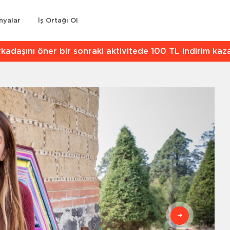
nyalar
İş Ortağı Ol
kadaşını öner bir sonraki aktivitede 100 TL indirim kaz