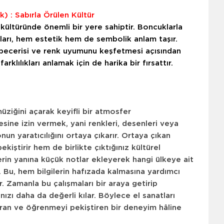
) : Sabırla Örülen Kültür
kültüründe önemli bir yere sahiptir. Boncuklarla
yaları, hem estetik hem de sembolik anlam taşır.
 becerisi ve renk uyumunu keşfetmesi açısından
arklılıkları anlamak için de harika bir fırsattır.
üziğini açarak keyifli bir atmosfer
sine izin vermek, yani renkleri, desenleri veya
n yaratıcılığını ortaya çıkarır. Ortaya çıkan
iştirir hem de birlikte çıktığınız kültürel
rlerin yanına küçük notlar ekleyerek hangi ülkeye ait
z. Bu, hem bilgilerin hafızada kalmasına yardımcı
r. Zamanla bu çalışmaları bir araya getirip
ızı daha da değerli kılar. Böylece el sanatları
uran ve öğrenmeyi pekiştiren bir deneyim hâline