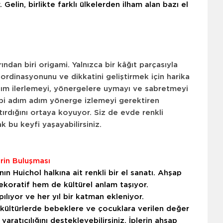
elin, birlikte farklı ülkelerden ilham alan bazı el
ndan biri origami. Yalnızca bir kâğıt parçasıyla
rdinasyonunu ve dikkatini geliştirmek için harika
dım ilerlemeyi, yönergelere uymayı ve sabretmeyi
gibi adım adım yönerge izlemeyi gerektiren
rtırdığını ortaya koyuyor. Siz de evde renkli
k bu keyfi yaşayabilirsiniz.
erin Buluşması
ın Huichol halkına ait renkli bir el sanatı. Ahşap
ekoratif hem de kültürel anlam taşıyor.
ılıyor ve her yıl bir katman ekleniyor.
kültürlerde bebeklere ve çocuklara verilen değer
aratıcılığını destekleyebilirsiniz. İplerin ahşap