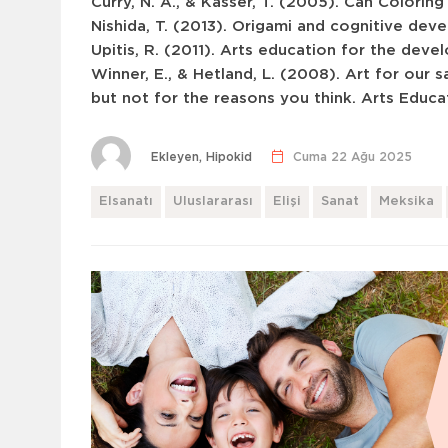
Curry, N. A., & Kasser, T. (2005). Can Colori
Nishida, T. (2013). Origami and cognitive dev
Upitis, R. (2011). Arts education for the dev
Winner, E., & Hetland, L. (2008). Art for our
but not for the reasons you think.
Arts Educa
Ekleyen, Hipokid
Cuma 22 Ağu 2025
Elsanatı
Uluslararası
Elişi
Sanat
Meksika