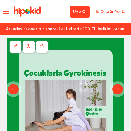
Üye Ol
İş Ortağı Portali
Arkadaşını öner bir sonraki aktivitede 100 TL indirim kazan.