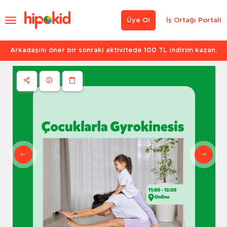
Üye Ol
İş Ortağı Portali
Arkadaşını öner bir sonraki aktivitede 100 TL indirim kazan.