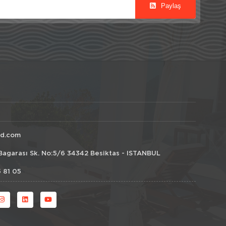
Paylaş
id.com
Bagarası Sk. No:5/6 34342 Besiktas - ISTANBUL
 81 05