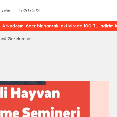
nyalar
İş Ortağı Ol
kadaşını öner bir sonraki aktivitede 100 TL indirim kaz
esi Gerekenler