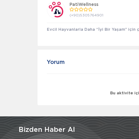
PatiWellness
(+90)5305764901
Evcil Hayvanlarla Daha “İyi Bir Yaşam” için ça
Yorum
Bu aktivite i
Bizden Haber Al