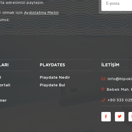
a adresinizi paylaşın.
r olmak için
Aydınlatma Metni
unuz.
LARI
PLAYDATES
İLETIŞIM
l
Playdate Nedir
info@hipok
ortali
Playdate Bul
Bebek Mah. 
+90 533 025
Öner