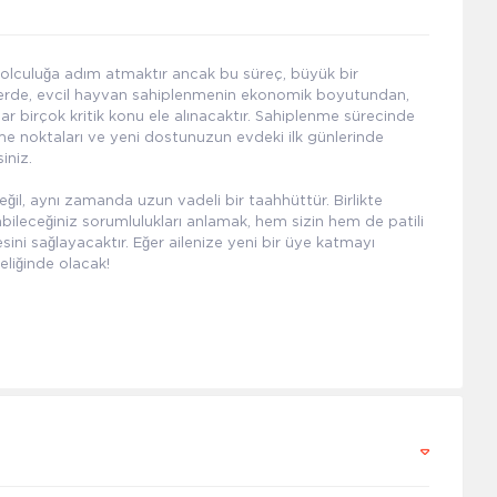
yolculuğa adım atmaktır ancak bu süreç, büyük bir
nerde, evcil hayvan sahiplenmenin ekonomik boyutundan,
 birçok kritik konu ele alınacaktır. Sahiplenme sürecinde
nme noktaları ve yeni dostunuzun evdeki ilk günlerinde
iniz.
ğil, aynı zamanda uzun vadeli bir taahhüttür. Birlikte
abileceğiniz sorumlulukları anlamak, hem sizin hem de patili
ini sağlayacaktır. Eğer ailenize yeni bir üye katmayı
eliğinde olacak!