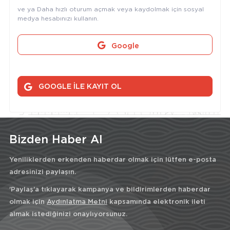
ve ya Daha hızlı oturum açmak veya kaydolmak için sosyal
medya hesabınızı kullanın.
Google
GOOGLE İLE KAYIT OL
Bizden Haber Al
Yeniliklerden erkenden haberdar olmak için lütfen e-posta
adresinizi paylaşın.
'Paylaş'a tıklayarak kampanya ve bildirimlerden haberdar
olmak için
Aydınlatma Metni
kapsamında elektronik ileti
almak istediğinizi onaylıyorsunuz.