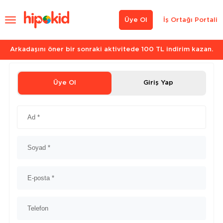
Üye Ol
İş Ortağı Portali
Arkadaşını öner bir sonraki aktivitede 100 TL indirim kazan.
Üye Ol
Giriş Yap