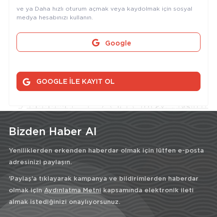
ve ya Daha hızlı oturum açmak veya kaydolmak için sosyal
medya hesabınızı kullanın.
Google
GOOGLE İLE KAYIT OL
Bizden Haber Al
Yeniliklerden erkenden haberdar olmak için lütfen e-posta
adresinizi paylaşın.
'Paylaş'a tıklayarak kampanya ve bildirimlerden haberdar
olmak için
Aydınlatma Metni
kapsamında elektronik ileti
almak istediğinizi onaylıyorsunuz.