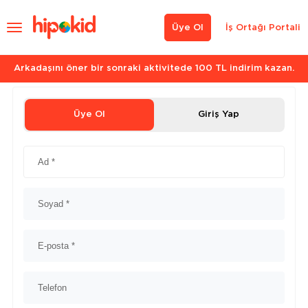
Üye Ol
İş Ortağı Portali
Arkadaşını öner bir sonraki aktivitede 100 TL indirim kazan.
Üye Ol
Giriş Yap