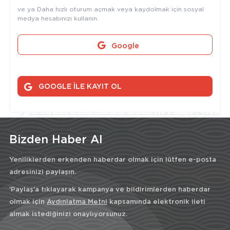
ve ya Daha hızlı oturum açmak veya kaydolmak için sosyal
medya hesabınızı kullanın.
Google
GOOGLE İLE KAYIT OL
Bizden Haber Al
Yeniliklerden erkenden haberdar olmak için lütfen e-posta
adresinizi paylaşın.
'Paylaş'a tıklayarak kampanya ve bildirimlerden haberdar
olmak için
Aydınlatma Metni
kapsamında elektronik ileti
almak istediğinizi onaylıyorsunuz.