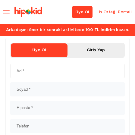
Üye Ol
İş Ortağı Portali
Arkadaşını öner bir sonraki aktivitede 100 TL indirim kazan.
Üye Ol
Giriş Yap