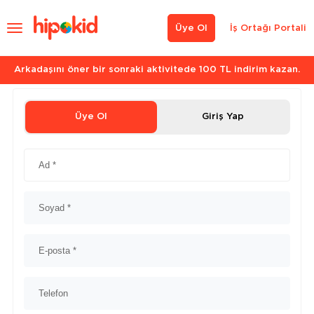
Üye Ol
İş Ortağı Portali
Arkadaşını öner bir sonraki aktivitede 100 TL indirim kazan.
Üye Ol
Giriş Yap