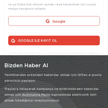
ve ya Daha hızlı oturum açmak veya kaydolmak için sosyal
medya hesabınızı kullanın.
Google
GOOGLE İLE KAYIT OL
Bizden Haber Al
Yeniliklerden erkenden haberdar olmak için lütfen e-posta
adresinizi paylaşın.
'Paylaş'a tıklayarak kampanya ve bildirimlerden haberdar
olmak için
Aydınlatma Metni
kapsamında elektronik ileti
almak istediğinizi onaylıyorsunuz.