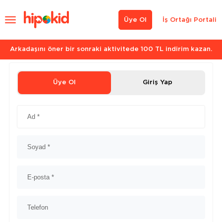
Üye Ol
İş Ortağı Portali
Arkadaşını öner bir sonraki aktivitede 100 TL indirim kazan.
Üye Ol
Giriş Yap