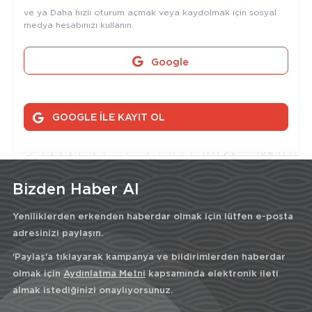
ve ya Daha hızlı oturum açmak veya kaydolmak için sosyal
medya hesabınızı kullanın.
Google
GOOGLE İLE KAYIT OL
Bizden Haber Al
Yeniliklerden erkenden haberdar olmak için lütfen e-posta
adresinizi paylaşın.
'Paylaş'a tıklayarak kampanya ve bildirimlerden haberdar
olmak için
Aydınlatma Metni
kapsamında elektronik ileti
almak istediğinizi onaylıyorsunuz.