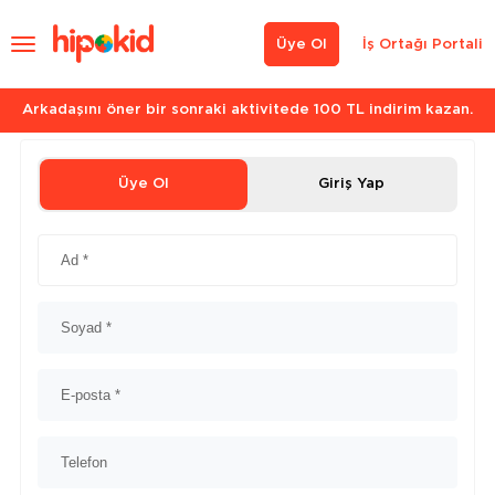
Üye Ol
İş Ortağı Portali
Arkadaşını öner bir sonraki aktivitede 100 TL indirim kazan.
Üye Ol
Giriş Yap