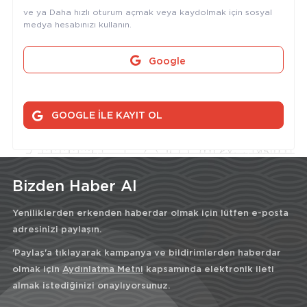
ve ya Daha hızlı oturum açmak veya kaydolmak için sosyal
medya hesabınızı kullanın.
Google
GOOGLE İLE KAYIT OL
Bizden Haber Al
Yeniliklerden erkenden haberdar olmak için lütfen e-posta
adresinizi paylaşın.
'Paylaş'a tıklayarak kampanya ve bildirimlerden haberdar
olmak için
Aydınlatma Metni
kapsamında elektronik ileti
almak istediğinizi onaylıyorsunuz.