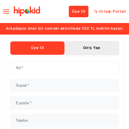
Üye Ol
İş Ortağı Portali
Arkadaşını öner bir sonraki aktivitede 100 TL indirim kazan.
Üye Ol
Giriş Yap