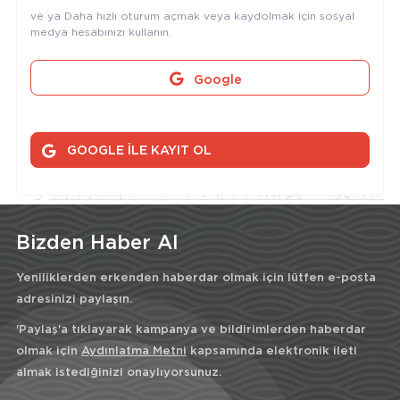
ve ya Daha hızlı oturum açmak veya kaydolmak için sosyal
medya hesabınızı kullanın.
Google
GOOGLE İLE KAYIT OL
Bizden Haber Al
Yeniliklerden erkenden haberdar olmak için lütfen e-posta
adresinizi paylaşın.
'Paylaş'a tıklayarak kampanya ve bildirimlerden haberdar
olmak için
Aydınlatma Metni
kapsamında elektronik ileti
almak istediğinizi onaylıyorsunuz.