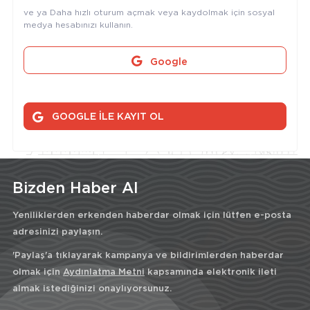
ve ya Daha hızlı oturum açmak veya kaydolmak için sosyal
medya hesabınızı kullanın.
Google
GOOGLE İLE KAYIT OL
Bizden Haber Al
Yeniliklerden erkenden haberdar olmak için lütfen e-posta
adresinizi paylaşın.
'Paylaş'a tıklayarak kampanya ve bildirimlerden haberdar
olmak için
Aydınlatma Metni
kapsamında elektronik ileti
almak istediğinizi onaylıyorsunuz.