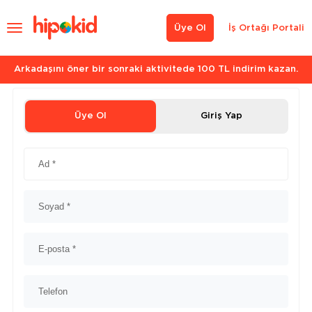
Üye Ol
İş Ortağı Portali
Arkadaşını öner bir sonraki aktivitede 100 TL indirim kazan.
Üye Ol
Giriş Yap