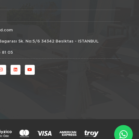
id.com
Bagarası Sk. No:5/6 34342 Besiktas - ISTANBUL
 81 05