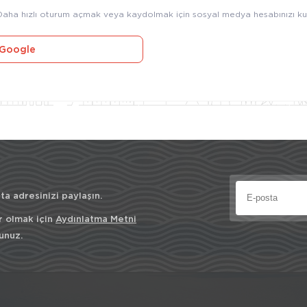
Daha hızlı oturum açmak veya kaydolmak için sosyal medya hesabınızı kul
Google
a adresinizi paylaşın.
r olmak için
Aydınlatma Metni
unuz.