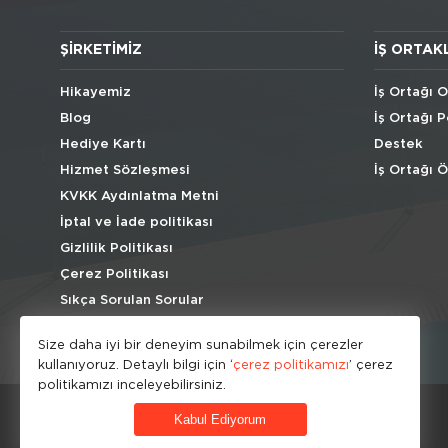
ŞIRKETIMIZ
İŞ ORTAK
Hikayemiz
İş Ortağı O
Blog
İş Ortağı P
Hediye Kartı
Destek
Hizmet Sözleşmesi
İş Ortağı 
KVKK Aydınlatma Metni
İptal ve İade politikası
Gizlilik Politikası
Çerez Politikası
Sıkça Sorulan Sorular
Size daha iyi bir deneyim sunabilmek için çerezler
kullanıyoruz. Detaylı bilgi için ‘
çerez politikamızı
’ çerez
politikamızı inceleyebilirsiniz.
Kabul Ediyorum
© HipoKid 2026 . All rights reserved.
Developed by