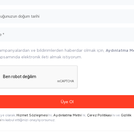
ampanyalardan ve bildirimlerden haberdar olmak için,
Aydınlatma M
psamında elektronik ileti almak istiyorum.
Üye Ol
üye olarak,
Hizmet Sözleşmesi
’ni,
Aydınlatma Metni
’ni,
Çerez Politikası
’nı ve
Gizlilik
ı
’nı kabul ettiğinizi onaylıyorsunuz.