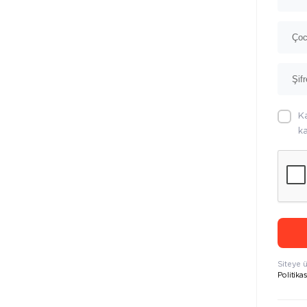
K
ka
Siteye 
Politikas