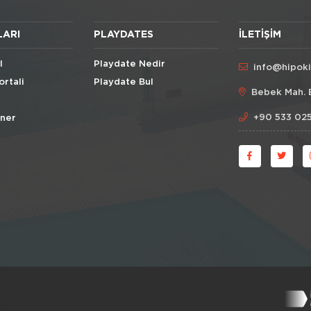
LARI
PLAYDATES
İLETIŞIM
l
Playdate Nedir
info@hipok
ortali
Playdate Bul
Bebek Mah. 
+90 533 025
Öner