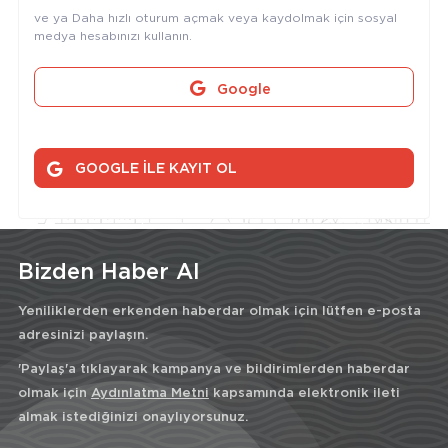
ve ya Daha hızlı oturum açmak veya kaydolmak için sosyal
medya hesabınızı kullanın.
Google
GOOGLE İLE KAYIT OL
Bizden Haber Al
Yeniliklerden erkenden haberdar olmak için lütfen e-posta
adresinizi paylaşın.
'Paylaş'a tıklayarak kampanya ve bildirimlerden haberdar
olmak için
Aydınlatma Metni
kapsamında elektronik ileti
almak istediğinizi onaylıyorsunuz.