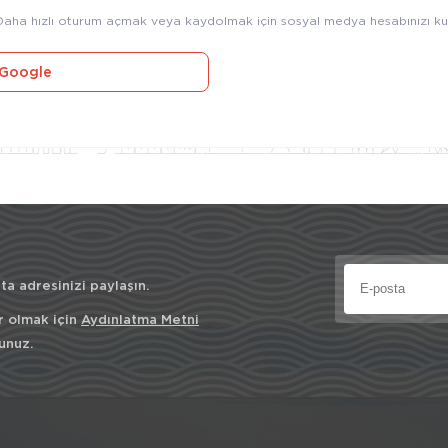
Daha hızlı oturum açmak veya kaydolmak için sosyal medya hesabınızı kul
Google
a adresinizi paylaşın.
r olmak için
Aydınlatma Metni
unuz.