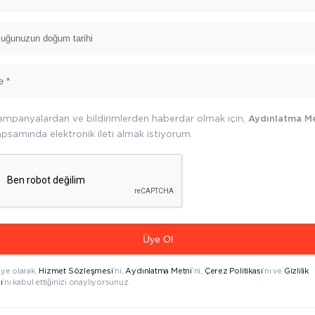
ampanyalardan ve bildirimlerden haberdar olmak için,
Aydınlatma M
psamında elektronik ileti almak istiyorum.
Üye Ol
üye olarak,
Hizmet Sözleşmesi
’ni,
Aydınlatma Metni
’ni,
Çerez Politikası
’nı ve
Gizlilik
ı
’nı kabul ettiğinizi onaylıyorsunuz.