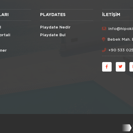
LARI
PLAYDATES
İLETIŞIM
l
Playdate Nedir
info@hipok
ortali
Playdate Bul
Bebek Mah. 
+90 533 025
Öner