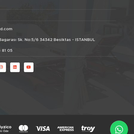
id.com
Bagarası Sk. No:5/6 34342 Besiktas - ISTANBUL
 81 05