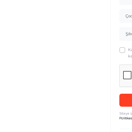
K
ka
Siteye 
Politikas