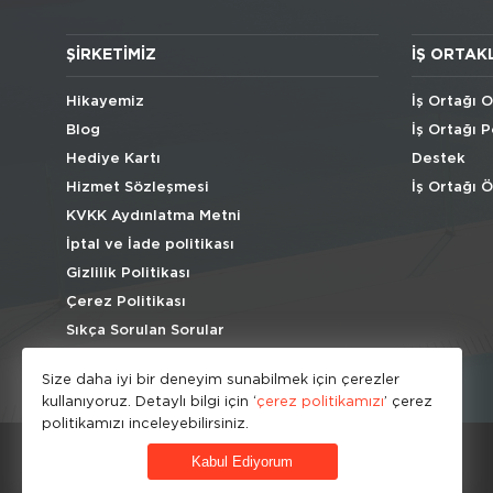
ŞIRKETIMIZ
İŞ ORTAK
Hikayemiz
İş Ortağı O
Blog
İş Ortağı P
Hediye Kartı
Destek
Hizmet Sözleşmesi
İş Ortağı 
KVKK Aydınlatma Metni
İptal ve İade politikası
Gizlilik Politikası
Çerez Politikası
Sıkça Sorulan Sorular
Size daha iyi bir deneyim sunabilmek için çerezler
kullanıyoruz. Detaylı bilgi için ‘
çerez politikamızı
’ çerez
politikamızı inceleyebilirsiniz.
Kabul Ediyorum
© HipoKid 2026 . All rights reserved.
Developed by