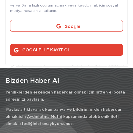
ve ya Daha hızlı oturum açmak veya kaydolmak için sosyal
medya hesabınızı kullanın.
Google
GOOGLE İLE KAYIT OL
Bizden Haber Al
Yeniliklerden erkenden haberdar olmak için lütfen e-posta
adresinizi paylaşın.
'Paylaş'a tıklayarak kampanya ve bildirimlerden haberdar
olmak için
Aydınlatma Metni
kapsamında elektronik ileti
almak istediğinizi onaylıyorsunuz.