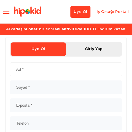
Üye Ol
İş Ortağı Portali
Arkadaşını öner bir sonraki aktivitede 100 TL indirim kazan.
Üye Ol
Giriş Yap