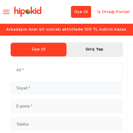
Üye Ol
İş Ortağı Portali
Arkadaşını öner bir sonraki aktivitede 100 TL indirim kazan.
Üye Ol
Giriş Yap