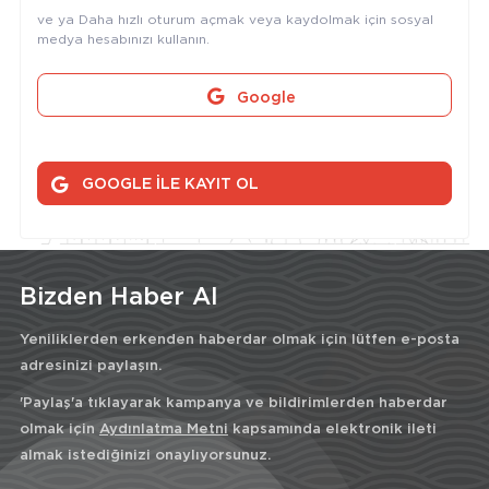
ve ya Daha hızlı oturum açmak veya kaydolmak için sosyal
medya hesabınızı kullanın.
Google
GOOGLE İLE KAYIT OL
Bizden Haber Al
Yeniliklerden erkenden haberdar olmak için lütfen e-posta
adresinizi paylaşın.
'Paylaş'a tıklayarak kampanya ve bildirimlerden haberdar
olmak için
Aydınlatma Metni
kapsamında elektronik ileti
almak istediğinizi onaylıyorsunuz.