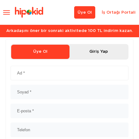
Üye Ol
İş Ortağı Portali
Arkadaşını öner bir sonraki aktivitede 100 TL indirim kazan.
Üye Ol
Giriş Yap