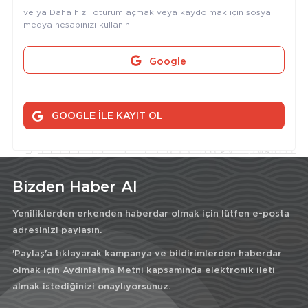
ve ya Daha hızlı oturum açmak veya kaydolmak için sosyal
medya hesabınızı kullanın.
Google
GOOGLE İLE KAYIT OL
Bizden Haber Al
Yeniliklerden erkenden haberdar olmak için lütfen e-posta
adresinizi paylaşın.
'Paylaş'a tıklayarak kampanya ve bildirimlerden haberdar
olmak için
Aydınlatma Metni
kapsamında elektronik ileti
almak istediğinizi onaylıyorsunuz.