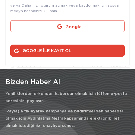
ve ya Daha hızlı oturum açmak veya kaydolmak için sosyal
medya hesabınızı kullanın.
Google
GOOGLE İLE KAYIT OL
Bizden Haber Al
Yeniliklerden erkenden haberdar olmak için lütfen e-posta
adresinizi paylaşın.
'Paylaş'a tıklayarak kampanya ve bildirimlerden haberdar
olmak için
Aydınlatma Metni
kapsamında elektronik ileti
almak istediğinizi onaylıyorsunuz.