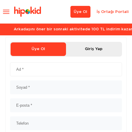
Üye Ol
İş Ortağı Portali
Arkadaşını öner bir sonraki aktivitede 100 TL indirim kazan.
Üye Ol
Giriş Yap