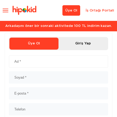
Üye Ol
İş Ortağı Portali
Arkadaşını öner bir sonraki aktivitede 100 TL indirim kazan.
Üye Ol
Giriş Yap