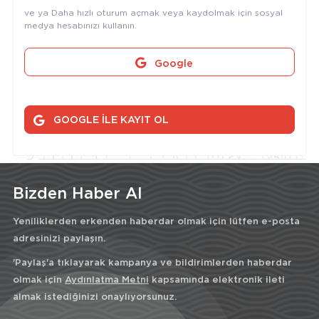
ve ya Daha hızlı oturum açmak veya kaydolmak için sosyal
medya hesabınızı kullanın.
Google
GOOGLE İLE KAYIT OL
Bizden Haber Al
Yeniliklerden erkenden haberdar olmak için lütfen e-posta
adresinizi paylaşın.
'Paylaş'a tıklayarak kampanya ve bildirimlerden haberdar
olmak için
Aydınlatma Metni
kapsamında elektronik ileti
almak istediğinizi onaylıyorsunuz.