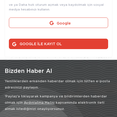
ve ya Daha hızlı oturum açmak veya kaydolmak için sosyal
medya hesabınızı kullanın.
Google
GOOGLE İLE KAYIT OL
Bizden Haber Al
Yeniliklerden erkenden haberdar olmak için lütfen e-posta
adresinizi paylaşın.
'Paylaş'a tıklayarak kampanya ve bildirimlerden haberdar
olmak için
Aydınlatma Metni
kapsamında elektronik ileti
almak istediğinizi onaylıyorsunuz.