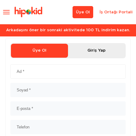
Üye Ol
İş Ortağı Portali
Arkadaşını öner bir sonraki aktivitede 100 TL indirim kazan.
Üye Ol
Giriş Yap