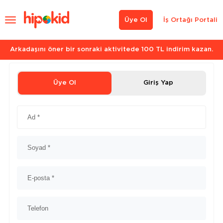
Üye Ol
İş Ortağı Portali
Arkadaşını öner bir sonraki aktivitede 100 TL indirim kazan.
Üye Ol
Giriş Yap