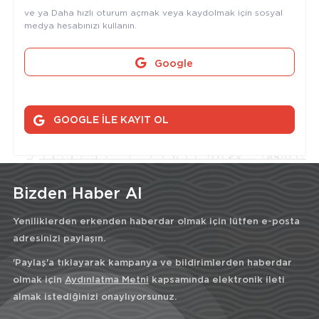
ve ya Daha hızlı oturum açmak veya kaydolmak için sosyal
medya hesabınızı kullanın.
Google
GOOGLE İLE KAYIT OL
Bizden Haber Al
Yeniliklerden erkenden haberdar olmak için lütfen e-posta
adresinizi paylaşın.
'Paylaş'a tıklayarak kampanya ve bildirimlerden haberdar
olmak için
Aydınlatma Metni
kapsamında elektronik ileti
almak istediğinizi onaylıyorsunuz.