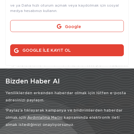
ve ya Daha hızlı oturum açmak veya kaydolmak için sosyal
medya hesabınızı kullanın.
Google
GOOGLE İLE KAYIT OL
Bizden Haber Al
Yeniliklerden erkenden haberdar olmak için lütfen e-posta
adresinizi paylaşın.
'Paylaş'a tıklayarak kampanya ve bildirimlerden haberdar
olmak için
Aydınlatma Metni
kapsamında elektronik ileti
almak istediğinizi onaylıyorsunuz.