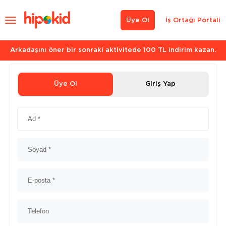
Üye Ol
İş Ortağı Portali
Arkadaşını öner bir sonraki aktivitede 100 TL indirim kazan.
Üye Ol
Giriş Yap