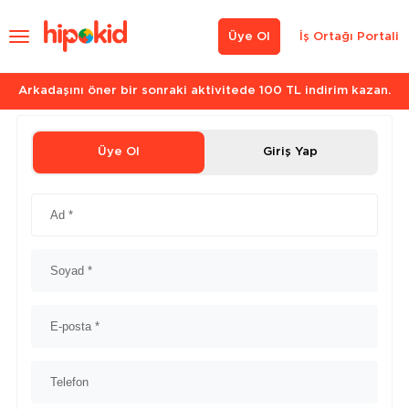
Üye Ol
İş Ortağı Portali
Arkadaşını öner bir sonraki aktivitede 100 TL indirim kazan.
Üye Ol
Giriş Yap