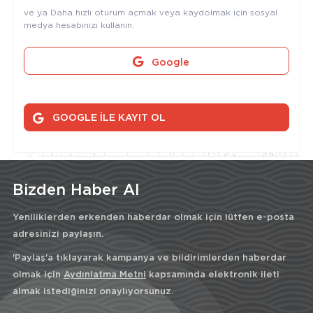
ve ya Daha hızlı oturum açmak veya kaydolmak için sosyal
medya hesabınızı kullanın.
Google
GOOGLE İLE KAYIT OL
Bizden Haber Al
Yeniliklerden erkenden haberdar olmak için lütfen e-posta
adresinizi paylaşın.
'Paylaş'a tıklayarak kampanya ve bildirimlerden haberdar
olmak için
Aydınlatma Metni
kapsamında elektronik ileti
almak istediğinizi onaylıyorsunuz.