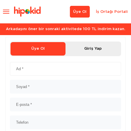
Üye Ol
İş Ortağı Portali
Arkadaşını öner bir sonraki aktivitede 100 TL indirim kazan.
Üye Ol
Giriş Yap