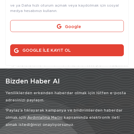
ve ya Daha hızlı oturum açmak veya kaydolmak için sosyal
medya hesabınızı kullanın.
Google
GOOGLE İLE KAYIT OL
Bizden Haber Al
Yeniliklerden erkenden haberdar olmak için lütfen e-posta
adresinizi paylaşın.
'Paylaş'a tıklayarak kampanya ve bildirimlerden haberdar
olmak için
Aydınlatma Metni
kapsamında elektronik ileti
almak istediğinizi onaylıyorsunuz.