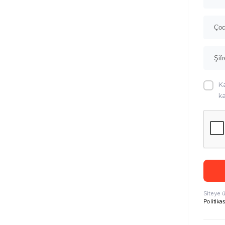
K
ka
Siteye 
Politikas