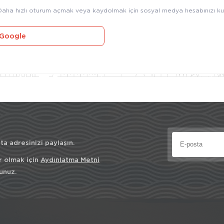
Daha hızlı oturum açmak veya kaydolmak için sosyal medya hesabınızı kul
Google
a adresinizi paylaşın.
r olmak için
Aydınlatma Metni
unuz.