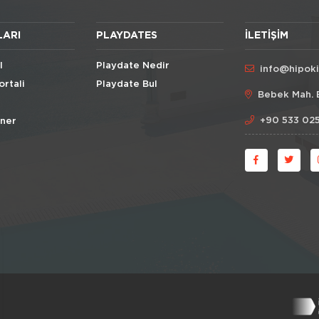
LARI
PLAYDATES
İLETIŞIM
l
Playdate Nedir
info@hipok
ortali
Playdate Bul
Bebek Mah. 
+90 533 025
Öner