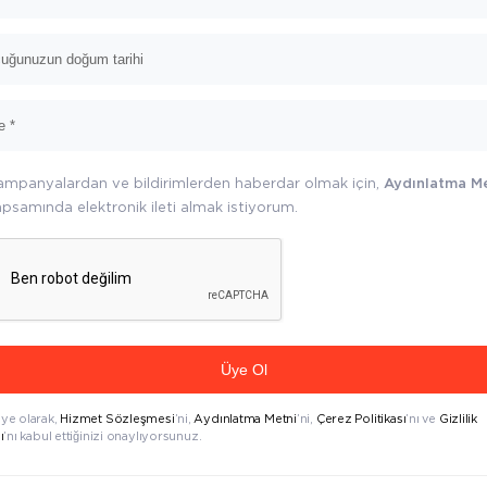
ampanyalardan ve bildirimlerden haberdar olmak için,
Aydınlatma M
psamında elektronik ileti almak istiyorum.
Üye Ol
üye olarak,
Hizmet Sözleşmesi
’ni,
Aydınlatma Metni
’ni,
Çerez Politikası
’nı ve
Gizlilik
ı
’nı kabul ettiğinizi onaylıyorsunuz.