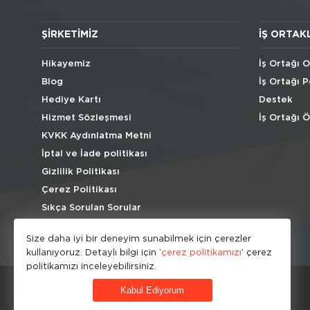
ŞIRKETIMIZ
İŞ ORTAK
Hikayemiz
İş Ortağı O
Blog
İş Ortağı P
Hediye Kartı
Destek
Hizmet Sözleşmesi
İş Ortağı 
KVKK Aydınlatma Metni
İptal ve İade politikası
Gizlilik Politikası
Çerez Politikası
Sıkça Sorulan Sorular
Size daha iyi bir deneyim sunabilmek için çerezler
kullanıyoruz. Detaylı bilgi için ‘
çerez politikamızı
’ çerez
politikamızı inceleyebilirsiniz.
Kabul Ediyorum
© HipoKid 2026 . All rights reserved.
Developed by