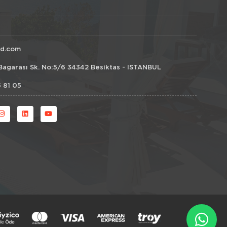
id.com
Bagarası Sk. No:5/6 34342 Besiktas - ISTANBUL
 81 05