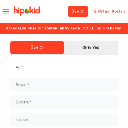
Üye Ol
İş Ortağı Portali
Arkadaşını öner bir sonraki aktivitede 100 TL indirim kazan.
Üye Ol
Giriş Yap