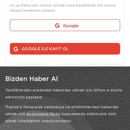
ve ya Daha hızlı oturum açmak veya kaydolmak için sosyal
medya hesabınızı kullanın.
Google
GOOGLE İLE KAYIT OL
Bizden Haber Al
Yeniliklerden erkenden haberdar olmak için lütfen e-posta
adresinizi paylaşın.
'Paylaş'a tıklayarak kampanya ve bildirimlerden haberdar
olmak için
Aydınlatma Metni
kapsamında elektronik ileti
almak istediğinizi onaylıyorsunuz.