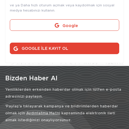
ve ya Daha hızlı oturum açmak veya kaydolmak için sosyal
medya hesabınızı kullanın.
Google
GOOGLE İLE KAYIT OL
Bizden Haber Al
Yeniliklerden erkenden haberdar olmak için lütfen e-posta
adresinizi paylaşın.
'Paylaş'a tıklayarak kampanya ve bildirimlerden haberdar
olmak için
Aydınlatma Metni
kapsamında elektronik ileti
almak istediğinizi onaylıyorsunuz.