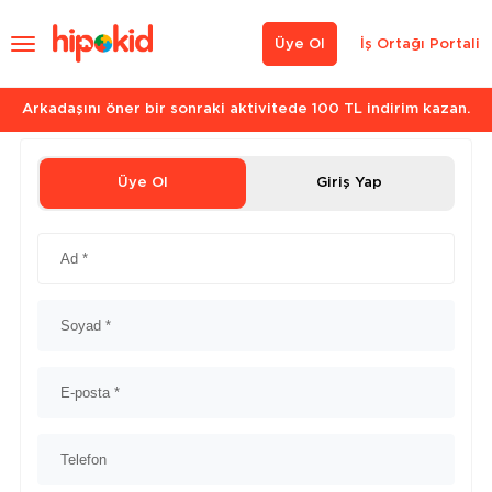
Üye Ol
İş Ortağı Portali
Arkadaşını öner bir sonraki aktivitede 100 TL indirim kazan.
Üye Ol
Giriş Yap