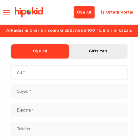
Üye Ol
İş Ortağı Portali
Arkadaşını öner bir sonraki aktivitede 100 TL indirim kazan.
Üye Ol
Giriş Yap