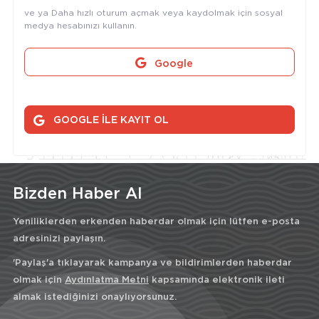
ve ya Daha hızlı oturum açmak veya kaydolmak için sosyal
medya hesabınızı kullanın.
Google
GOOGLE İLE KAYIT OL
Bizden Haber Al
Yeniliklerden erkenden haberdar olmak için lütfen e-posta
adresinizi paylaşın.
'Paylaş'a tıklayarak kampanya ve bildirimlerden haberdar
olmak için
Aydınlatma Metni
kapsamında elektronik ileti
almak istediğinizi onaylıyorsunuz.