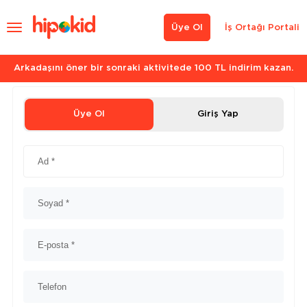
Üye Ol
İş Ortağı Portali
Arkadaşını öner bir sonraki aktivitede 100 TL indirim kazan.
Üye Ol
Giriş Yap