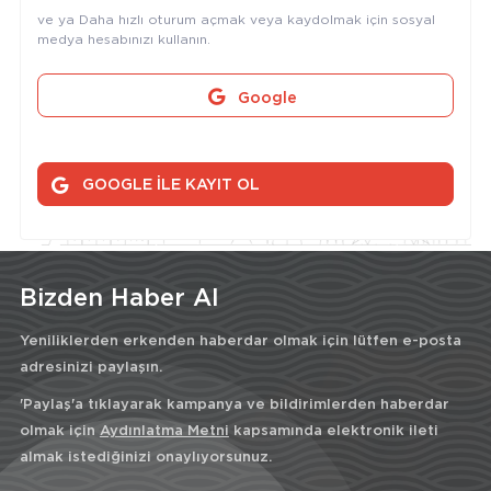
ve ya Daha hızlı oturum açmak veya kaydolmak için sosyal
medya hesabınızı kullanın.
Google
GOOGLE İLE KAYIT OL
Bizden Haber Al
Yeniliklerden erkenden haberdar olmak için lütfen e-posta
adresinizi paylaşın.
'Paylaş'a tıklayarak kampanya ve bildirimlerden haberdar
olmak için
Aydınlatma Metni
kapsamında elektronik ileti
almak istediğinizi onaylıyorsunuz.