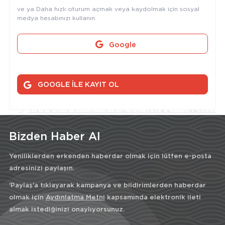
ve ya Daha hızlı oturum açmak veya kaydolmak için sosyal
medya hesabınızı kullanın.
Google
GOOGLE İLE KAYIT OL
Bizden Haber Al
Yeniliklerden erkenden haberdar olmak için lütfen e-posta
adresinizi paylaşın.
'Paylaş'a tıklayarak kampanya ve bildirimlerden haberdar
olmak için
Aydınlatma Metni
kapsamında elektronik ileti
almak istediğinizi onaylıyorsunuz.