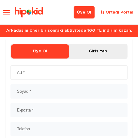
Üye Ol
İş Ortağı Portali
Arkadaşını öner bir sonraki aktivitede 100 TL indirim kazan.
Üye Ol
Giriş Yap