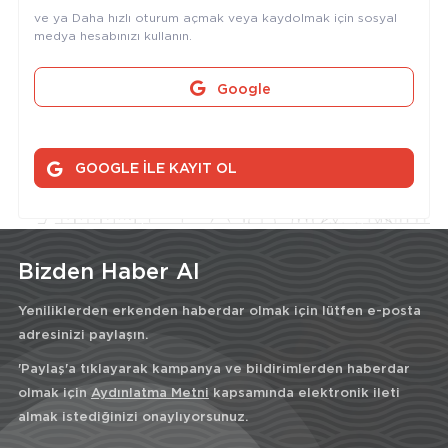
ve ya Daha hızlı oturum açmak veya kaydolmak için sosyal
medya hesabınızı kullanın.
Google
GOOGLE İLE KAYIT OL
Bizden Haber Al
Yeniliklerden erkenden haberdar olmak için lütfen e-posta
adresinizi paylaşın.
'Paylaş'a tıklayarak kampanya ve bildirimlerden haberdar
olmak için
Aydınlatma Metni
kapsamında elektronik ileti
almak istediğinizi onaylıyorsunuz.