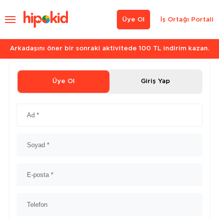
Üye Ol
İş Ortağı Portali
Arkadaşını öner bir sonraki aktivitede 100 TL indirim kazan.
Üye Ol
Giriş Yap