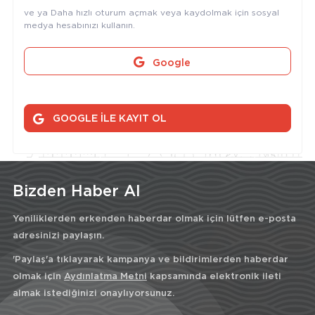
ve ya Daha hızlı oturum açmak veya kaydolmak için sosyal
medya hesabınızı kullanın.
Google
GOOGLE İLE KAYIT OL
Bizden Haber Al
Yeniliklerden erkenden haberdar olmak için lütfen e-posta
adresinizi paylaşın.
'Paylaş'a tıklayarak kampanya ve bildirimlerden haberdar
olmak için
Aydınlatma Metni
kapsamında elektronik ileti
almak istediğinizi onaylıyorsunuz.