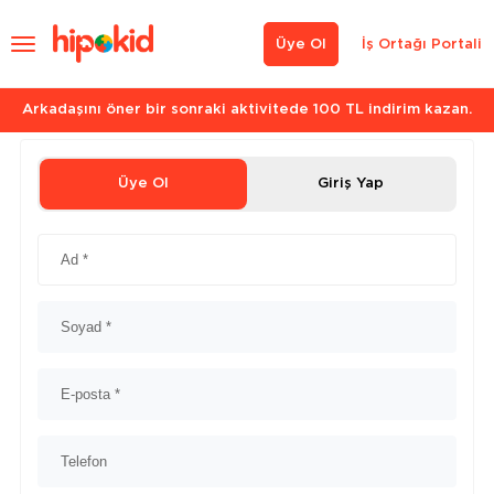
Üye Ol
İş Ortağı Portali
Arkadaşını öner bir sonraki aktivitede 100 TL indirim kazan.
Üye Ol
Giriş Yap