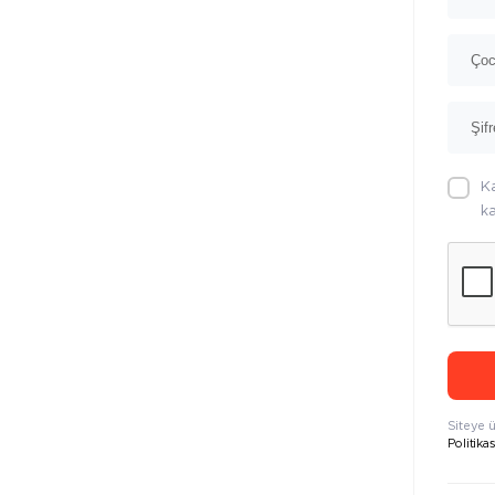
K
ka
Siteye 
Politikas