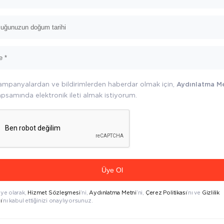
ampanyalardan ve bildirimlerden haberdar olmak için,
Aydınlatma M
psamında elektronik ileti almak istiyorum.
Üye Ol
üye olarak,
Hizmet Sözleşmesi
’ni,
Aydınlatma Metni
’ni,
Çerez Politikası
’nı ve
Gizlilik
ı
’nı kabul ettiğinizi onaylıyorsunuz.