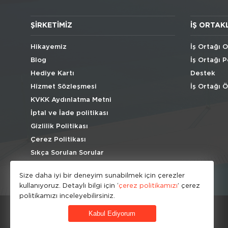
ŞIRKETIMIZ
İŞ ORTAK
Hikayemiz
İş Ortağı O
Blog
İş Ortağı P
Hediye Kartı
Destek
Hizmet Sözleşmesi
İş Ortağı 
KVKK Aydınlatma Metni
İptal ve İade politikası
Gizlilik Politikası
Çerez Politikası
Sıkça Sorulan Sorular
Size daha iyi bir deneyim sunabilmek için çerezler
kullanıyoruz. Detaylı bilgi için ‘
çerez politikamızı
’ çerez
politikamızı inceleyebilirsiniz.
Kabul Ediyorum
© HipoKid 2026 . All rights reserved.
Developed by