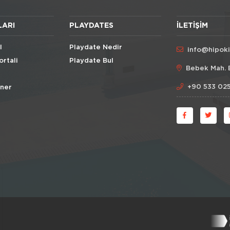
LARI
PLAYDATES
İLETIŞIM
l
Playdate Nedir
info@hipok
ortali
Playdate Bul
Bebek Mah. 
+90 533 025
Öner