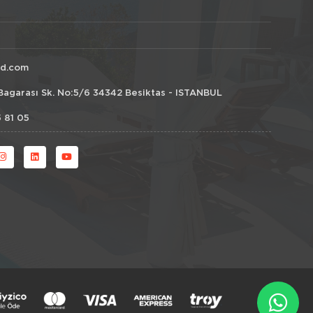
id.com
Bagarası Sk. No:5/6 34342 Besiktas - ISTANBUL
 81 05