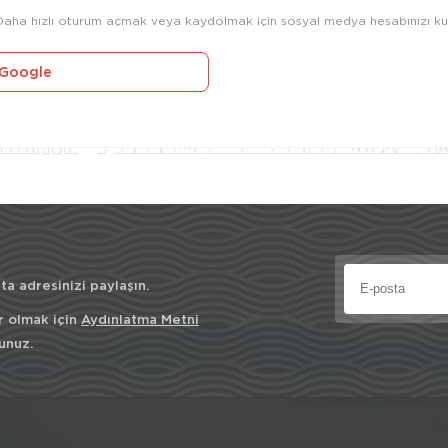
Daha hızlı oturum açmak veya kaydolmak için sosyal medya hesabınızı kul
Google
a adresinizi paylaşın.
r olmak için
Aydınlatma Metni
unuz.