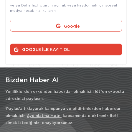
ve ya Daha hızlı oturum açmak veya kaydolmak için sosyal
medya hesabınızı kullanın.
Google
GOOGLE İLE KAYIT OL
Bizden Haber Al
Yeniliklerden erkenden haberdar olmak için lütfen e-posta
adresinizi paylaşın.
'Paylaş'a tıklayarak kampanya ve bildirimlerden haberdar
olmak için
Aydınlatma Metni
kapsamında elektronik ileti
almak istediğinizi onaylıyorsunuz.