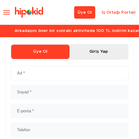
Üye Ol
İş Ortağı Portali
Arkadaşını öner bir sonraki aktivitede 100 TL indirim kazan.
Üye Ol
Giriş Yap