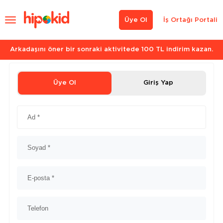
Üye Ol
İş Ortağı Portali
Arkadaşını öner bir sonraki aktivitede 100 TL indirim kazan.
Üye Ol
Giriş Yap