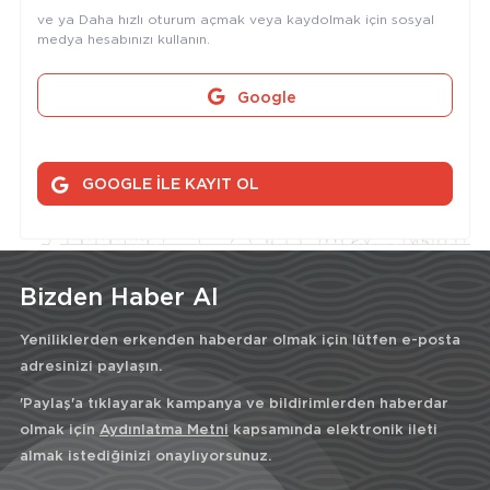
ve ya Daha hızlı oturum açmak veya kaydolmak için sosyal
medya hesabınızı kullanın.
Google
GOOGLE İLE KAYIT OL
Bizden Haber Al
Yeniliklerden erkenden haberdar olmak için lütfen e-posta
adresinizi paylaşın.
'Paylaş'a tıklayarak kampanya ve bildirimlerden haberdar
olmak için
Aydınlatma Metni
kapsamında elektronik ileti
almak istediğinizi onaylıyorsunuz.