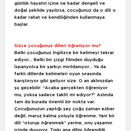
günlük hayatın içine ne kadar dengeli ve
doğal şekilde yayılırsa, çocuğunuz da o dili o
kadar rahat ve kendiliğinden kullanmaya
başlar.
Sizce çocuğunuz dilleri öğreniyor mu?
Belki çocuğunuz İngilizce bir kelimeyi tekrar
ediyor… Belki bir çizgi filmden duyduğu
İspanyolca bir şarkıyı mırıldanıyor… Ya da
farklı dillerde kelimeleri oyun sırasında
karıştırıyor gibi geliyor size. O an aklınızdan
şu geçebilir: “Acaba gerçekten öğreniyor
mu, yoksa sadece taklit mi ediyor?” Aslında
tam da burada önemli bir nokta var.
Çocuğunuzun yaptığı şey çoğu zaman ezber
değil, maruz kalma yoluyla öğrenme.
Yani bir
dili “oturup öğrenmek” yerine, onu yaşamın
içinde duyuyor. Tıpkı ana dilini öğrendiği