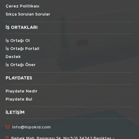
Çerez Politikası
Sıkça Sorulan Sorular
İŞ ORTAKLARI
İş Ortağı Ol
İş Ortağı Portali
Destek
İş Ortağı Öner
PLAYDATES
Playdate Nedir
Playdate Bul
İLETIŞIM
info@hipokid.com
Bebek Mah. Bagarası Sk. No:5/6 34342 Besiktas -