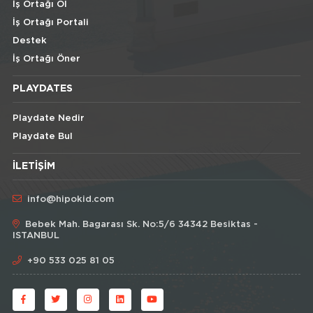
İş Ortağı Ol
İş Ortağı Portali
Destek
İş Ortağı Öner
PLAYDATES
Playdate Nedir
Playdate Bul
İLETIŞIM
info@hipokid.com
Bebek Mah. Bagarası Sk. No:5/6 34342 Besiktas -
ISTANBUL
+90 533 025 81 05