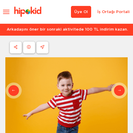
Üye Ol
İş Ortağı Portali
Arkadaşını öner bir sonraki aktivitede 100 TL indirim kazan.