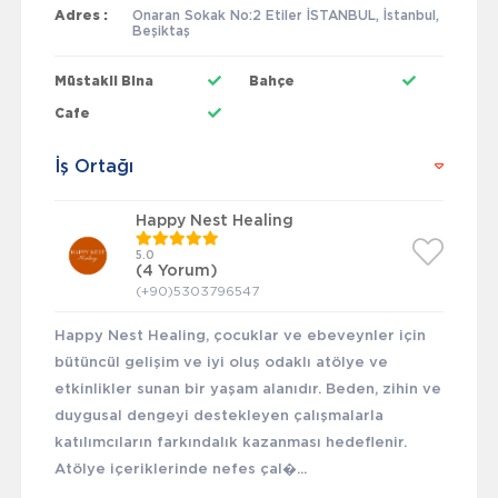
Adres :
Onaran Sokak No:2 Etiler İSTANBUL, İstanbul,
Beşiktaş
Müstakil Bina
Bahçe
Cafe
İş Ortağı
Happy Nest Healing
5.0
(4 Yorum)
(+90)5303796547
Happy Nest Healing, çocuklar ve ebeveynler için
bütüncül gelişim ve iyi oluş odaklı atölye ve
etkinlikler sunan bir yaşam alanıdır. Beden, zihin ve
duygusal dengeyi destekleyen çalışmalarla
katılımcıların farkındalık kazanması hedeflenir.
Atölye içeriklerinde nefes çal�...