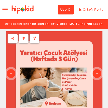
Üye Ol
İş Ortağı Portali
Arkadaşını öner bir sonraki aktivitede 100 TL indirim kazan.