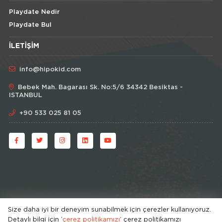
Playdate Nedir
Playdate Bul
İLETIŞIM
info@hipokid.com
Bebek Mah. Bagarası Sk. No:5/6 34342 Besiktas -
ISTANBUL
+90 533 025 81 05
Size daha iyi bir deneyim sunabilmek için çerezler kullanıyoruz.
Detaylı bilgi için ‘
çerez politikamızı
’ çerez politikamızı
© HipoKid 2026 . All rights reserved.