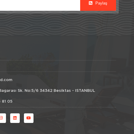
Paylaş
id.com
Bagarası Sk. No:5/6 34342 Besiktas - ISTANBUL
 81 05