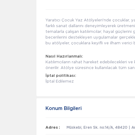
Yaratıcı Çocuk Yaz Atölyeleri'nde çocuklar, y
farklı sanat dallarını deneyimleyerek üretmenin
temalarla çalışan katılımcılar; hayal güçlerini g
becerilerini destekleyen uygulamalar gerçekl
bu atölyeler, çocuklara keyifli ve ilham verici
Nasıl Hazırlanmalı:
Katılımcıların rahat hareket edebilecekleri ve
önerilir. Atölye süresince kullanılacak tüm sa
İptal politikası:
İptal Edilemez
Konum Bilgileri
Adres :
Müskebi, Eren Sk. no:14/A, 48420 | A