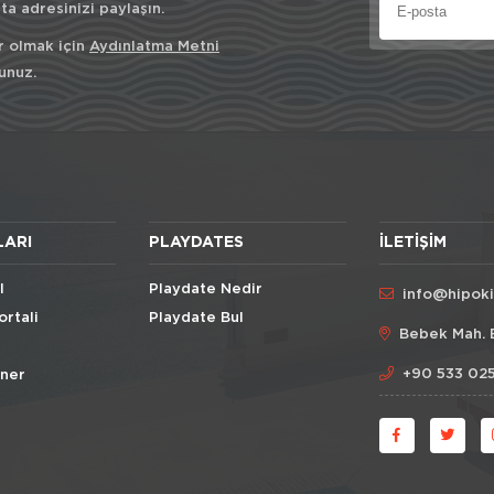
a adresinizi paylaşın.
r olmak için
Aydınlatma Metni
unuz.
LARI
PLAYDATES
İLETIŞIM
l
Playdate Nedir
info@hipok
ortali
Playdate Bul
Bebek Mah. 
+90 533 025
Öner