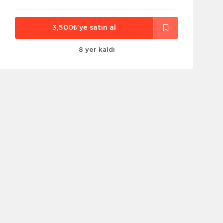
3,500₺'ye satın al
8 yer kaldı