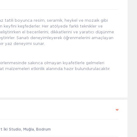
az tatili boyunca resim, seramik, heykel ve mozaik gibi
 keyfini keşfederler. Her atölyede farklı teknikler ve
eliştirirken el becerilerini, dikkatlerini ve yaratıcı düşünme
eştirirler. Sanatı deneyimleyerek öğrenmelerini amaçlayan
 bir yaz deneyimi sunar.
 kirlenmesinde sakınca olmayan kıyafetlerle gelmeleri
nat malzemeleri etkinlik alanında hazır bulundurulacaktır.
rt İki Studio, Muğla, Bodrum