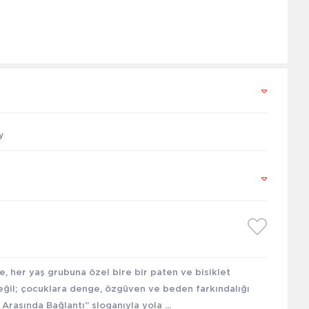
y
, her yaş grubuna özel bire bir paten ve bisiklet
eğil; çocuklara denge, özgüven ve beden farkındalığı
rasında Bağlantı” sloganıyla yola ...