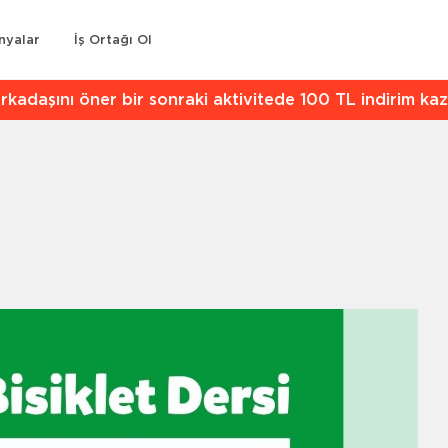
nyalar
İş Ortağı Ol
kadaşını öner bir sonraki aktivitede 100 TL indirim kaz