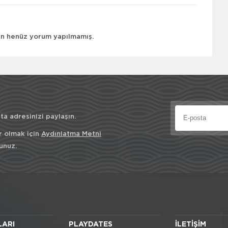
çin henüz yorum yapılmamış.
a adresinizi paylaşın.
r olmak için
Aydınlatma Metni
unuz.
LARI
PLAYDATES
İLETIŞIM