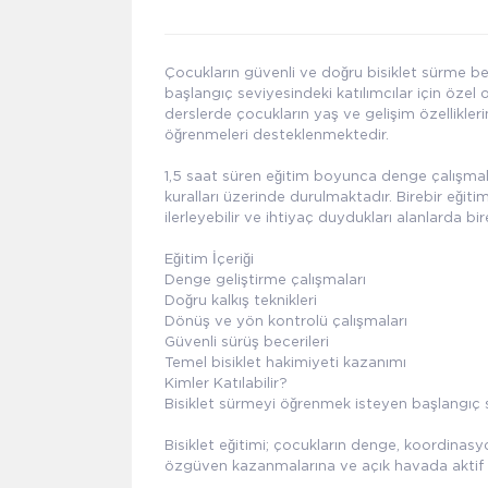
Çocukların güvenli ve doğru bisiklet sürme bec
başlangıç seviyesindeki katılımcılar için özel 
derslerde çocukların yaş ve gelişim özellikler
öğrenmeleri desteklenmektedir.
1,5 saat süren eğitim boyunca denge çalışmalar
kuralları üzerinde durulmaktadır. Birebir eği
ilerleyebilir ve ihtiyaç duydukları alanlarda bir
Eğitim İçeriği
Denge geliştirme çalışmaları
Doğru kalkış teknikleri
Dönüş ve yön kontrolü çalışmaları
Güvenli sürüş becerileri
Temel bisiklet hakimiyeti kazanımı
Kimler Katılabilir?
Bisiklet sürmeyi öğrenmek isteyen başlangıç 
Bisiklet eğitimi; çocukların denge, koordina
özgüven kazanmalarına ve açık havada aktif v