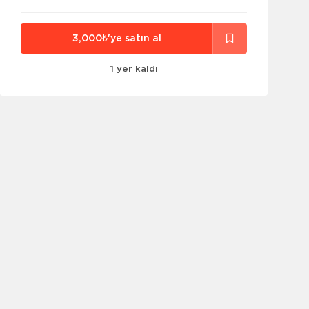
3,000₺'ye satın al
1 yer kaldı