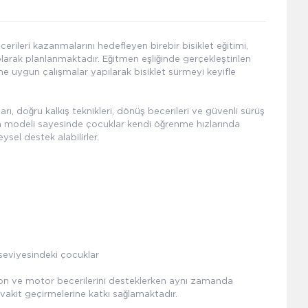
erileri kazanmalarını hedefleyen birebir bisiklet eğitimi,
olarak planlanmaktadır. Eğitmen eşliğinde gerçekleştirilen
ine uygun çalışmalar yapılarak bisiklet sürmeyi keyifle
ı, doğru kalkış teknikleri, dönüş becerileri ve güvenli sürüş
tim modeli sayesinde çocuklar kendi öğrenme hızlarında
eysel destek alabilirler.
seviyesindeki çocuklar
syon ve motor becerilerini desteklerken aynı zamanda
akit geçirmelerine katkı sağlamaktadır.