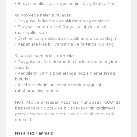
• Bireyin benlik algısını güçlendirir, öz şefkati artırır.
🪷 Atölyede neler sunulacak?
• Duygusal farkındalık odaklı ısınma egzersizleri
• Bireysel sanat üretimi (boya, kolaj, dokunsal
materyaller vb.)
• Üretilen çalışmalarda sembolik analiz ve paylaşım
• Kapanışta kısa bir yansıtma ve farkındalık pratiği
💛 Atölye sonunda katılımcılar:
• Duygularını söze dökmeden ifade etme deneyimi
yaşarlar.
• Kendilerini yargısız bir alanda gözlemleme fırsatı
bulurlar.
• İçsel süreçlerini anlamlandırarak duygusal
rahatlama hissederler.
NOT: Atölye 8 Haziran Pazartesi günü saat 14:00' da
başlayacaktır. Çocuk ve bir ebeveyninin katılımıyla
gerçekleşecek ve süreçte size psikoloğumuz eşlik
edecektir.
Nasıl Hazırlanmalı: