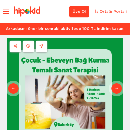
Üye Ol
İş Ortağı Portali
Arkadaşını öner bir sonraki aktivitede 100 TL indirim kazan.