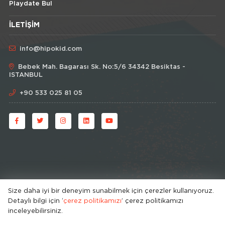
Playdate Bul
İLETIŞIM
info@hipokid.com
Bebek Mah. Bagarası Sk. No:5/6 34342 Besiktas -
ISTANBUL
+90 533 025 81 05
Size daha iyi bir deneyim sunabilmek için çerezler kullanıyoruz.
Detaylı bilgi için ‘
çerez politikamızı
’ çerez politikamızı
© HipoKid 2026 . All rights reserved.
inceleyebilirsiniz.
Developed by